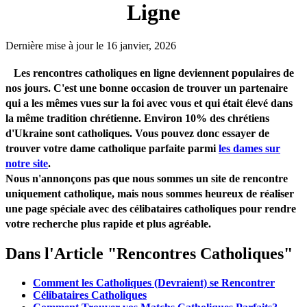
Ligne
Dernière mise à jour le 16 janvier, 2026
Les rencontres catholiques en ligne deviennent populaires de
nos jours. C'est une bonne occasion de trouver un partenaire
qui a les mêmes vues sur la foi avec vous et qui était élevé dans
la même tradition chrétienne. Environ 10% des chrétiens
d'Ukraine sont catholiques. Vous pouvez donc essayer de
trouver votre dame catholique parfaite parmi
les dames sur
notre site
.
Nous n'annonçons pas que nous sommes un site de rencontre
uniquement catholique, mais nous sommes heureux de réaliser
une page spéciale avec des célibataires catholiques pour rendre
votre recherche plus rapide et plus agréable.
Dans l'Article "Rencontres Catholiques"
Comment les Catholiques (Devraient) se Rencontrer
Célibataires Catholiques