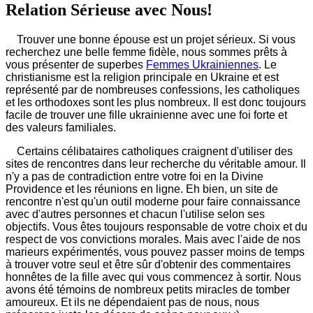
Relation Sérieuse avec Nous!
Trouver une bonne épouse est un projet sérieux. Si vous
recherchez une belle femme fidèle, nous sommes prêts à
vous présenter de superbes
Femmes Ukrainiennes
. Le
christianisme est la religion principale en Ukraine et est
représenté par de nombreuses confessions, les catholiques
et les orthodoxes sont les plus nombreux. Il est donc toujours
facile de trouver une fille ukrainienne avec une foi forte et
des valeurs familiales.
Certains célibataires catholiques craignent d'utiliser des
sites de rencontres dans leur recherche du véritable amour. Il
n'y a pas de contradiction entre votre foi en la Divine
Providence et les réunions en ligne. Eh bien, un site de
rencontre n'est qu'un outil moderne pour faire connaissance
avec d'autres personnes et chacun l'utilise selon ses
objectifs. Vous êtes toujours responsable de votre choix et du
respect de vos convictions morales. Mais avec l'aide de nos
marieurs expérimentés, vous pouvez passer moins de temps
à trouver votre seul et être sûr d'obtenir des commentaires
honnêtes de la fille avec qui vous commencez à sortir. Nous
avons été témoins de nombreux petits miracles de tomber
amoureux. Et ils ne dépendaient pas de nous, nous