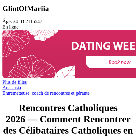
GlintOfMariia
Âge: 34 ID 2115547
En ligne
Plus de filles
Anastasia
Entremetteuse, coach de rencontres et gérante
Rencontres Catholiques
2026 — Comment Rencontrer
des Célibataires Catholiques en