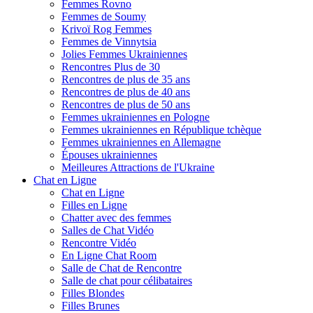
Femmes Rovno
Femmes de Soumy
Krivoï Rog Femmes
Femmes de Vinnytsia
Jolies Femmes Ukrainiennes
Rencontres Plus de 30
Rencontres de plus de 35 ans
Rencontres de plus de 40 ans
Rencontres de plus de 50 ans
Femmes ukrainiennes en Pologne
Femmes ukrainiennes en République tchèque
Femmes ukrainiennes en Allemagne
Épouses ukrainiennes
Meilleures Attractions de l'Ukraine
Chat en Ligne
Chat en Ligne
Filles en Ligne
Chatter avec des femmes
Salles de Chat Vidéo
Rencontre Vidéo
En Ligne Chat Room
Salle de Chat de Rencontre
Salle de chat pour célibataires
Filles Blondes
Filles Brunes