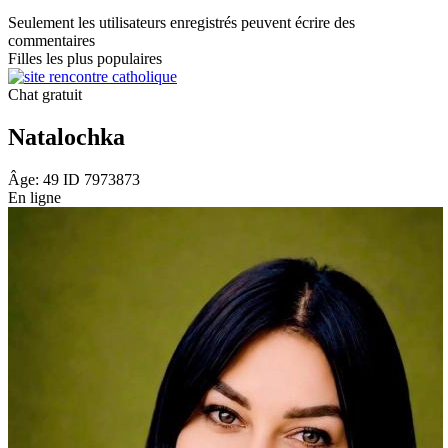
Seulement les utilisateurs enregistrés peuvent écrire des
commentaires
Filles les
plus populaires
Chat gratuit
Natalochka
Âge: 49 ID 7973873
En ligne