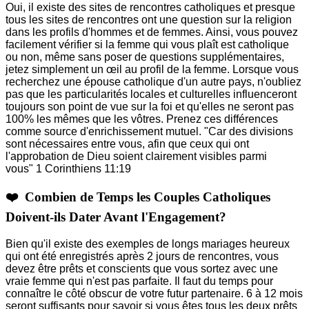
Oui, il existe des sites de rencontres catholiques et presque
tous les sites de rencontres ont une question sur la religion
dans les profils d'hommes et de femmes. Ainsi, vous pouvez
facilement vérifier si la femme qui vous plaît est catholique
ou non, même sans poser de questions supplémentaires,
jetez simplement un œil au profil de la femme. Lorsque vous
recherchez une épouse catholique d'un autre pays, n'oubliez
pas que les particularités locales et culturelles influenceront
toujours son point de vue sur la foi et qu'elles ne seront pas
100% les mêmes que les vôtres. Prenez ces différences
comme source d'enrichissement mutuel. "Car des divisions
sont nécessaires entre vous, afin que ceux qui ont
l'approbation de Dieu soient clairement visibles parmi
vous" 1 Corinthiens 11:19
❤️ Combien de Temps les Couples Catholiques
Doivent-ils Dater Avant l'Engagement?
Bien qu'il existe des exemples de longs mariages heureux
qui ont été enregistrés après 2 jours de rencontres, vous
devez être prêts et conscients que vous sortez avec une
vraie femme qui n'est pas parfaite. Il faut du temps pour
connaître le côté obscur de votre futur partenaire. 6 à 12 mois
seront suffisants pour savoir si vous êtes tous les deux prêts