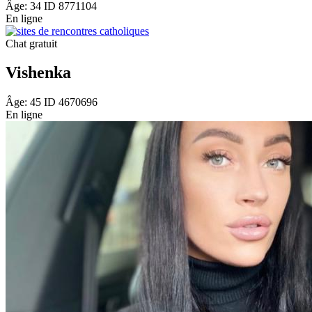
Âge: 34 ID 8771104
En ligne
Chat gratuit
Vishenka
Âge: 45 ID 4670696
En ligne