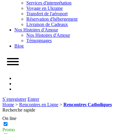
Services d'interprétation
Voyage en Ukraine
Transfert de l'aéroport
Réservation d'hébergement
Livraison de Cadeaux
Nos Histoires d'Amour
Nos Histoires d'Amour
Témoignages
Blog
S`enregistrer
Entrer
Home
>
Rencontres en Ligne
>
Rencontres Catholiques
Recherche rapide
On line
Promo