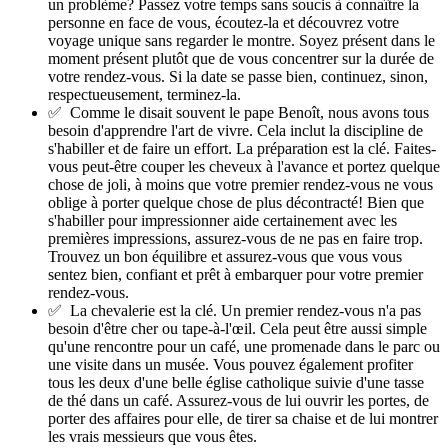
un problème? Passez votre temps sans soucis à connaître la
personne en face de vous, écoutez-la et découvrez votre
voyage unique sans regarder le montre. Soyez présent dans le
moment présent plutôt que de vous concentrer sur la durée de
votre rendez-vous. Si la date se passe bien, continuez, sinon,
respectueusement, terminez-la.
✅
Comme le disait souvent le pape Benoît, nous avons tous
besoin d'apprendre l'art de vivre. Cela inclut la discipline de
s'habiller et de faire un effort. La préparation est la clé. Faites-
vous peut-être couper les cheveux à l'avance et portez quelque
chose de joli, à moins que votre premier rendez-vous ne vous
oblige à porter quelque chose de plus décontracté! Bien que
s'habiller pour impressionner aide certainement avec les
premières impressions, assurez-vous de ne pas en faire trop.
Trouvez un bon équilibre et assurez-vous que vous vous
sentez bien, confiant et prêt à embarquer pour votre premier
rendez-vous.
✅
La chevalerie est la clé. Un premier rendez-vous n'a pas
besoin d'être cher ou tape-à-l'œil. Cela peut être aussi simple
qu'une rencontre pour un café, une promenade dans le parc ou
une visite dans un musée. Vous pouvez également profiter
tous les deux d'une belle église catholique suivie d'une tasse
de thé dans un café. Assurez-vous de lui ouvrir les portes, de
porter des affaires pour elle, de tirer sa chaise et de lui montrer
les vrais messieurs que vous êtes.