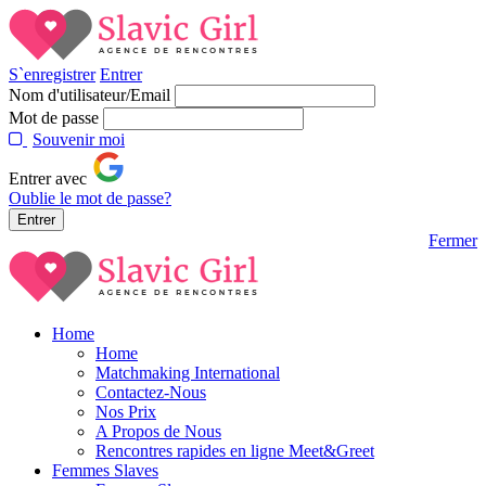
S`enregistrer
Entrer
Nom d'utilisateur/Email
Mot de passe
Souvenir moi
Entrer avec
Oublie le mot de passe?
Fermer
Home
Home
Matchmaking International
Contactez-Nous
Nos Prix
A Propos de Nous
Rencontres rapides en ligne Meet&Greet
Femmes Slaves