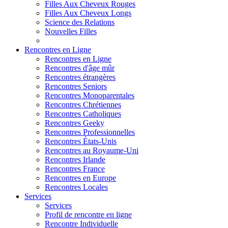
Filles Aux Cheveux Rouges
Filles Aux Cheveux Longs
Science des Relations
Nouvelles Filles
Rencontres en Ligne
Rencontres en Ligne
Rencontres d'âge mûr
Rencontres étrangères
Rencontres Seniors
Rencontres Monoparentales
Rencontres Chrétiennes
Rencontres Catholiques
Rencontres Geeky
Rencontres Professionnelles
Rencontres États-Unis
Rencontres au Royaume-Uni
Rencontres Irlande
Rencontres France
Rencontres en Europe
Rencontres Locales
Services
Services
Profil de rencontre en ligne
Rencontre Individuelle