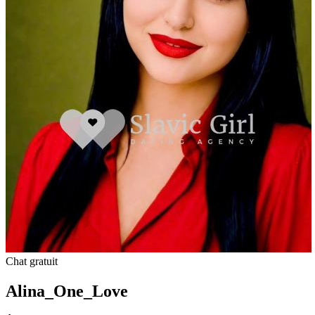
Chat gratuit
Alina_One_Love