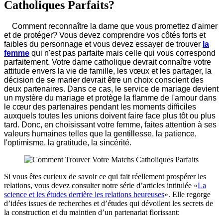
Catholiques Parfaits?
Comment reconnaître la dame que vous promettez d'aimer
et de protéger? Vous devez comprendre vos côtés forts et
faibles du personnage et vous devez essayer de trouver
la
femme
qui n'est pas parfaite mais celle qui vous correspond
parfaitement. Votre dame catholique devrait connaître votre
attitude envers la vie de famille, les vœux et les partager, la
décision de se marier devrait être un choix conscient des
deux partenaires. Dans ce cas, le service de mariage devient
un mystère du mariage et protège la flamme de l'amour dans
le cœur des partenaires pendant les moments difficiles
auxquels toutes les unions doivent faire face plus tôt ou plus
tard. Donc, en choisissant votre femme, faites attention à ses
valeurs humaines telles que la gentillesse, la patience,
l'optimisme, la gratitude, la sincérité.
Si vous êtes curieux de savoir ce qui fait réellement prospérer les
relations, vous devez consulter notre série d’articles intitulée «
La
science et les études derrière les relations heureuses
». Elle regorge
d’idées issues de recherches et d’études qui dévoilent les secrets de
la construction et du maintien d’un partenariat florissant: