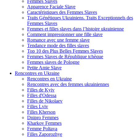
Femmes Slaves
Apparence Faciale Slave
Caractéristiques des Femmes Slaves
Traits Génétiques Ukrainiens. Traits Exceptionnels des
Femmes Slaves
Femmes et filles slaves dans l’histoire ukrainienne
Comment impressionner une fille slave
Romance avec une femme slave
Tendance mode des filles slaves
Top 10 des Plus Belles Femmes Slaves
Femmes Slaves de République tchèque
Femmes slaves de Pologne
Petite Amie Slave
Rencontres en Ukraine
Rencontres en Ukraine
Rencontres avec des femmes ukrainiennes
Filles de Kyiv
Filles d'Odessa
Filles de Nikolaev
Filles Lviv
Filles Kherson
Dnipro Femmes
Кharkov Femmes
Femme Poltava
Filles Zaporozhye