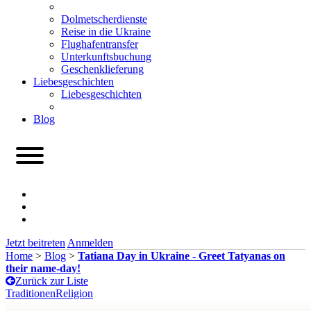
Dolmetscherdienste
Reise in die Ukraine
Flughafentransfer
Unterkunftsbuchung
Geschenklieferung
Liebesgeschichten
Liebesgeschichten
Blog
Jetzt beitreten
Anmelden
Home
>
Blog
>
Tatiana Day in Ukraine - Greet Tatyanas on
their name-day!
Zurück zur Liste
Traditionen
Religion