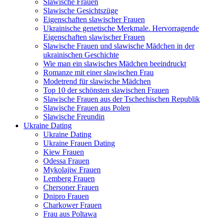
Slawische Frauen
Slawische Gesichtszüge
Eigenschaften slawischer Frauen
Ukrainische genetische Merkmale. Hervorragende
Eigenschaften slawischer Frauen
Slawische Frauen und slawische Mädchen in der
ukrainischen Geschichte
Wie man ein slawisches Mädchen beeindruckt
Romanze mit einer slawischen Frau
Modetrend für slawische Mädchen
Top 10 der schönsten slawischen Frauen
Slawische Frauen aus der Tschechischen Republik
Slawische Frauen aus Polen
Slawische Freundin
Ukraine Dating
Ukraine Dating
Ukraine Frauen Dating
Kiew Frauen
Odessa Frauen
Mykolajiw Frauen
Lemberg Frauen
Chersoner Frauen
Dnipro Frauen
Charkower Frauen
Frau aus Poltawa