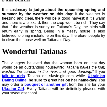
It is customary to
judge about the upcoming spring and
summer by the weather on this day
: if the weather is
freezing and clear, there will be a good harvest; if it’s warm
and there is a blizzard, then the crop won’t be rich. They say
that if the weather is sunny on Tatiana’s Day, the birds will
return early in spring. Being in a messy house is also
believed to bring misfortune on this day. Therefore, people try
to clean the house well on Tatiana’s Day.
Wonderful Tatianas
The villagers believed that the woman born on that day
would be an outstanding housewife:
"Tatiana bakes the loaf,
washes the carpets in the river, and goes dancing."
If you
talk to girls
Tatiana on
slavic-girl.com while
Ukrainian
Dating Online
,
be sure to greet her on her name-day!
You
may order a
bouquet or another gift
from the site for your
Ukraine Girl
. Every Tatiana will be definitely pleased with
your sweet attention!