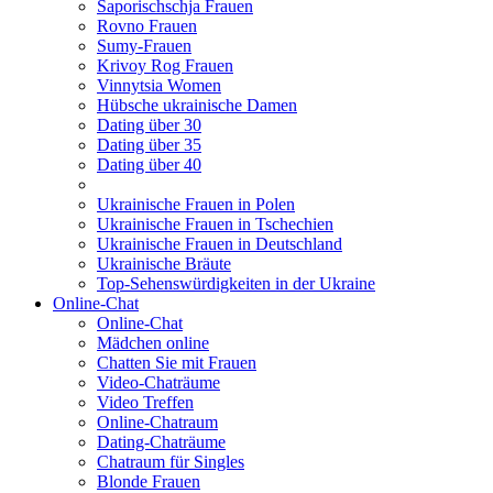
Saporischschja Frauen
Rovno Frauen
Sumy-Frauen
Krivoy Rog Frauen
Vinnytsia Women
Hübsche ukrainische Damen
Dating über 30
Dating über 35
Dating über 40
Ukrainische Frauen in Polen
Ukrainische Frauen in Tschechien
Ukrainische Frauen in Deutschland
Ukrainische Bräute
Top-Sehenswürdigkeiten in der Ukraine
Online-Chat
Online-Chat
Mädchen online
Chatten Sie mit Frauen
Video-Chaträume
Video Treffen
Online-Chatraum
Dating-Chaträume
Chatraum für Singles
Blonde Frauen