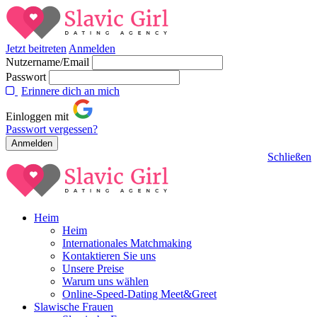
Jetzt beitreten
Anmelden
Nutzername/Email
Passwort
Erinnere dich an mich
Einloggen mit
Passwort vergessen?
Schließen
Heim
Heim
Internationales Matchmaking
Kontaktieren Sie uns
Unsere Preise
Warum uns wählen
Online-Speed-Dating Meet&Greet
Slawische Frauen