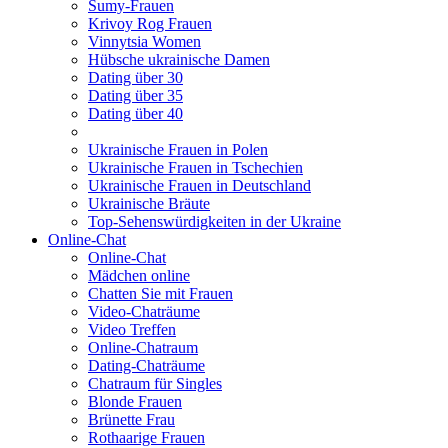
Sumy-Frauen
Krivoy Rog Frauen
Vinnytsia Women
Hübsche ukrainische Damen
Dating über 30
Dating über 35
Dating über 40
Ukrainische Frauen in Polen
Ukrainische Frauen in Tschechien
Ukrainische Frauen in Deutschland
Ukrainische Bräute
Top-Sehenswürdigkeiten in der Ukraine
Online-Chat
Online-Chat
Mädchen online
Chatten Sie mit Frauen
Video-Chaträume
Video Treffen
Online-Chatraum
Dating-Chaträume
Chatraum für Singles
Blonde Frauen
Brünette Frau
Rothaarige Frauen