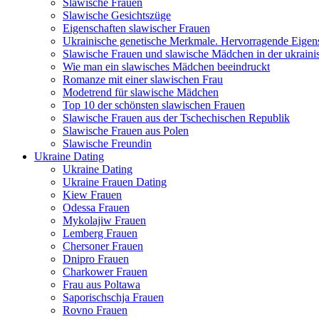
Slawische Frauen
Slawische Gesichtszüge
Eigenschaften slawischer Frauen
Ukrainische genetische Merkmale. Hervorragende Eigens
Slawische Frauen und slawische Mädchen in der ukraini
Wie man ein slawisches Mädchen beeindruckt
Romanze mit einer slawischen Frau
Modetrend für slawische Mädchen
Top 10 der schönsten slawischen Frauen
Slawische Frauen aus der Tschechischen Republik
Slawische Frauen aus Polen
Slawische Freundin
Ukraine Dating
Ukraine Dating
Ukraine Frauen Dating
Kiew Frauen
Odessa Frauen
Mykolajiw Frauen
Lemberg Frauen
Chersoner Frauen
Dnipro Frauen
Charkower Frauen
Frau aus Poltawa
Saporischschja Frauen
Rovno Frauen