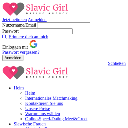
Jetzt beitreten
Anmelden
Nutzername/Email
Passwort
Erinnere dich an mich
Einloggen mit
Passwort vergessen?
Schließen
Heim
Heim
Internationales Matchmaking
Kontaktieren Sie uns
Unsere Preise
Warum uns wählen
Online-Speed-Dating Meet&Greet
Slawische Frauen