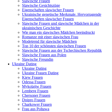
Slawische Frauen
Slawische Gesichtszüge
Eigenschaften slawischer Frauen
Ukrainische genetische Merkmale. Hervorragende
Eigenschaften slawischer Frauen
Slawische Frauen und slawische Mädchen in der
ukrainischen Geschichte
Wie man ein slawisches Mädchen beeindruckt
Romanze mit einer slawischen Frau
Modetrend für slawische Mädchen
Top 10 der schönsten slawischen Frauen
Slawische Frauen aus der Tschechischen Republik
Slawische Frauen aus Polen
Slawische Freundin
Ukraine Dating
Ukraine Dating
Ukraine Frauen Dating
Kiew Frauen
Odessa Frauen
Mykolajiw Frauen
Lemberg Frauen
Chersoner Frauen
Dnipro Frauen
Charkower Frauen
Frau aus Poltawa