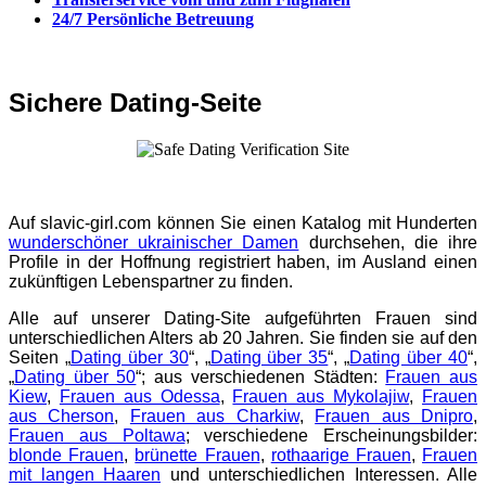
24/7 Persönliche Betreuung
Sichere Dating-Seite
Auf slavic-girl.com können Sie einen Katalog mit Hunderten
wunderschöner ukrainischer Damen
durchsehen, die ihre
Profile in der Hoffnung registriert haben, im Ausland einen
zukünftigen Lebenspartner zu finden.
Alle auf unserer Dating-Site aufgeführten Frauen sind
unterschiedlichen Alters ab 20 Jahren. Sie finden sie auf den
Seiten „
Dating über 30
“, „
Dating über 35
“, „
Dating über 40
“,
„
Dating über 50
“; aus verschiedenen Städten:
Frauen aus
Kiew
,
Frauen aus Odessa
,
Frauen aus Mykolajiw
,
Frauen
aus Cherson
,
Frauen aus Charkiw
,
Frauen aus Dnipro
,
Frauen aus Poltawa
; verschiedene Erscheinungsbilder:
blonde Frauen
,
brünette Frauen
,
rothaarige Frauen
,
Frauen
mit langen Haaren
und unterschiedlichen Interessen. Alle