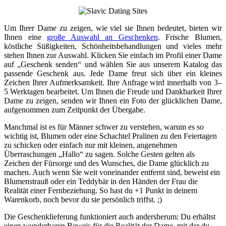
Um Ihrer Dame zu zeigen, wie viel sie Ihnen bedeutet, bieten wir
Ihnen eine
große Auswahl an Geschenken
. Frische Blumen,
köstliche Süßigkeiten, Schönheitsbehandlungen und vieles mehr
stehen Ihnen zur Auswahl. Klicken Sie einfach im Profil einer Dame
auf „Geschenk senden“ und wählen Sie aus unserem Katalog das
passende Geschenk aus. Jede Dame freut sich über ein kleines
Zeichen Ihrer Aufmerksamkeit. Ihre Anfrage wird innerhalb von 3–
5 Werktagen bearbeitet. Um Ihnen die Freude und Dankbarkeit Ihrer
Dame zu zeigen, senden wir Ihnen ein Foto der glücklichen Dame,
aufgenommen zum Zeitpunkt der Übergabe.
Manchmal ist es für Männer schwer zu verstehen, warum es so
wichtig ist, Blumen oder eine Schachtel Pralinen zu den Feiertagen
zu schicken oder einfach nur mit kleinen, angenehmen
Überraschungen „Hallo“ zu sagen. Solche Gesten gelten als
Zeichen der Fürsorge und des Wunsches, die Dame glücklich zu
machen. Auch wenn Sie weit voneinander entfernt sind, beweist ein
Blumenstrauß oder ein Teddybär in den Händen der Frau die
Realität einer Fernbeziehung. So hast du +1 Punkt in deinem
Warenkorb, noch bevor du sie persönlich triffst. ;)
Die Geschenklieferung funktioniert auch andersherum: Du erhältst
einen wunderbaren Beweis für die Realität der Dame, mit der du