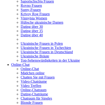
Saporischschja Frauen
Rovno Frauen
Sumy-Frauen
Krivoy Rog Frauen
Vinnytsia Women
Hübsche ukrainische Damen
Dating über 30
Dating über 35
Dating über 40
Ukrainische Frauen in Polen
Ukrainische Frauen in Tschechien
Ukrainische Frauen in Deutschland
Ukrainische Bräute
Top-Sehenswürdigkeiten in der Ukraine
Online-Chat
Online-Chat
Mädchen online
Chatten Sie mit Frauen
Video-Chaträume
Video Treffen
Online-Chatraum
Dating-Chaträume
Chatraum für Singles
Blonde Frauen