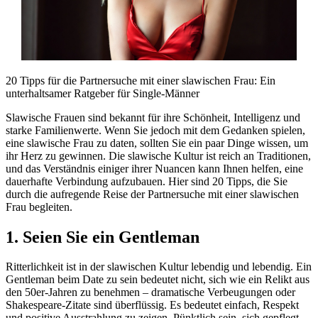
20 Tipps für die Partnersuche mit einer slawischen Frau: Ein
unterhaltsamer Ratgeber für Single-Männer
Slawische Frauen sind bekannt für ihre Schönheit, Intelligenz und
starke Familienwerte. Wenn Sie jedoch mit dem Gedanken spielen,
eine slawische Frau zu daten, sollten Sie ein paar Dinge wissen, um
ihr Herz zu gewinnen. Die slawische Kultur ist reich an Traditionen,
und das Verständnis einiger ihrer Nuancen kann Ihnen helfen, eine
dauerhafte Verbindung aufzubauen. Hier sind 20 Tipps, die Sie
durch die aufregende Reise der Partnersuche mit einer slawischen
Frau begleiten.
1. Seien Sie ein Gentleman
Ritterlichkeit ist in der slawischen Kultur lebendig und lebendig. Ein
Gentleman beim Date zu sein bedeutet nicht, sich wie ein Relikt aus
den 50er-Jahren zu benehmen – dramatische Verbeugungen oder
Shakespeare-Zitate sind überflüssig. Es bedeutet einfach, Respekt
und positive Ausstrahlung zu zeigen. Pünktlich sein, sich gepflegt