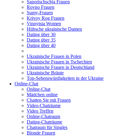
Saporischschja Frauen
Rovno Frauen
Sumy-Frauen
Krivoy Rog Frauen
Vinnytsia Women
Hübsche ukrainische Damen
Dating über 30
Dating über 35
Dating über 40
Ukrainische Frauen in Polen
Ukrainische Frauen in Tschechien
Ukrainische Frauen in Deutschland
Ukrainische Bräute
Top-Sehenswürdigkeiten in der Ukraine
Online-Chat
Online-Chat
Mädchen online
Chatten Sie mit Frauen
Video-Chaträume
Video Treffen
Online-Chatraum
Dating-Chaträume
Chatraum für Singles
Blonde Frauen