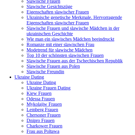
Slawische Frauen
Slawische Gesichtszüge
Eigenschaften slawischer Frauen
Ukrainische genetische Merkmale. Hervorragende
Eigenschaften slawischer Frauen
Slawische Frauen und slawische Mädchen in der
ukrainischen Geschichte
Wie man ein slawisches Mädchen beeindruckt
Romanze mit einer slawischen Frau
Modetrend für slawische Mädchen
Top 10 der schönsten slawischen Frauen
Slawische Frauen aus der Tschechischen Republik
Slawische Frauen aus Polen
Slawische Freundin
Ukraine Dating
Ukraine Dating
Ukraine Frauen Dating
Kiew Frauen
Odessa Frauen
Mykolajiw Frauen
Lemberg Frauen
Chersoner Frauen
Dnipro Frauen
Charkower Frauen
Frau aus Poltawa