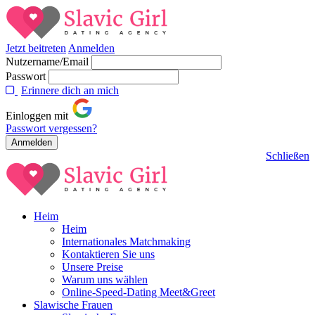
Jetzt beitreten
Anmelden
Nutzername/Email
Passwort
Erinnere dich an mich
Einloggen mit
Passwort vergessen?
Schließen
Heim
Heim
Internationales Matchmaking
Kontaktieren Sie uns
Unsere Preise
Warum uns wählen
Online-Speed-Dating Meet&Greet
Slawische Frauen