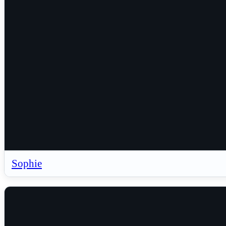
Sophie