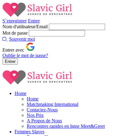
S`enregistrer
Entrer
Nom d'utilisateur/Email
Mot de passe
Souvenir moi
Entrer avec
Oublie le mot de passe?
Home
Home
Matchmaking International
Contactez-Nous
Nos Prix
A Propos de Nous
Rencontres rapides en ligne Meet&Greet
Femmes Slaves