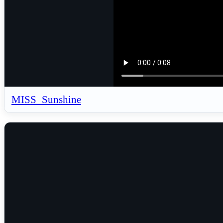
MISS_Sunshine