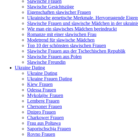
Slawische Frauen
Slawische Gesichtszüge
Eigenschaften slawischer Frauen
Ukrainische genetische Merkmale. Hervorragende Eigens
Slawische Frauen und slawische Mädchen in der ukraini
Wie man ein slawisches Mädchen beeindruckt
Romanze mit einer slawischen Frau
Modetrend für slawische Mädchen
Top 10 der schönsten slawischen Frauen
Slawische Frauen aus der Tschechischen Republik
Slawische Frauen aus Polen
Slawische Freundin
Ukraine Dating
Ukraine Dating
Ukraine Frauen Dating
Kiew Frauen
Odessa Frauen
Mykolajiw Frauen
Lemberg Frauen
Chersoner Frauen
Dnipro Frauen
Charkower Frauen
Frau aus Poltawa
Saporischschja Frauen
Rovno Frauen