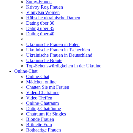
Sumy-Frauen
Krivoy Rog Frauen
Vinnytsia Women
Hübsche ukrainische Damen
Dating über 30
Dating über 35
Dating über 40
Ukrainische Frauen in Polen
Ukrainische Frauen in Tschechien
Ukrainische Frauen in Deutschland
Ukrainische Bräute
Top-Sehenswürdigkeiten in der Ukraine
Online-Chat
Online-Chat
Mädchen online
Chatten Sie mit Frauen
Video-Chaträume
Video Treffen
Online-Chatraum
Dating-Chaträume
Chatraum für Singles
Blonde Frauen
Brünette Frau
Rothaarige Frauen