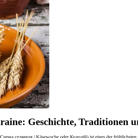
raine: Geschichte, Traditionen 
на седмиця / Käsewoche oder Колодій) ist eines der fröhlichsten un