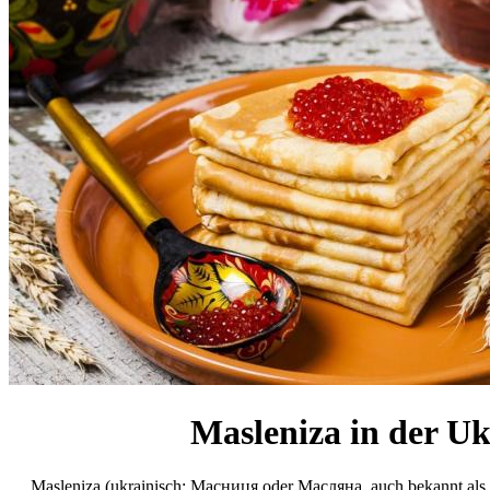
Masleniza in der Uk
Masleniza (ukrainisch: Масниця oder Масляна, auch bekannt als Сир