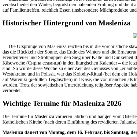
verabschiedet den Winter, begrüßt den nahenden Frühling und dient al
auf Familientreffen, reichlich Essen (insbesondere Milchprodukte un
Historischer Hintergrund von Masleniza
Die Ursprünge von Masleniza reichen bis in die vorchristliche slawi
das die Rückkehr der Sonne, das Ende des Winters und die Erneuerun
Freudenfeuer und Strohpuppen den Sieg über Kälte und Dunkelheit darst
Käsewoche (Сирна седмиця) in den liturgischen Kalender – die letzte 
sind. So wurde diese Woche zu einer Zeit des Genusses von „erlaubten
Westukraine und in Polissia war das Kolodiy-Ritual (bei dem ein Hol
auf Wareniki (gefüllten Teigtaschen) mit Käse, die von manchen als t
wurden. Trotz der sowjetischen Unterdrückung religiöser Aspekte h
verbreitet.
Wichtige Termine für Masleniza 2026
Die Termine für Masleniza variieren jährlich und hängen vom Oster
Katholischen Kirche (nach deren Einführung des revidierten Julianis
Masleniza dauert von Montag, dem 16. Februar, bis Sonntag, de