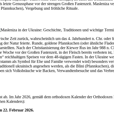
s letzte Genussphase vor der strengen Großen Fastenzeit. Masleniza ve
d Pfannkuchen), Vergebung und fröhliche Rituale.
sche Zeit zurück, wahrscheinlich um das 4. Jahrhundert n. Chr. oder fr
g der Natur feierte. Runde, goldene Pfannkuchen (oder ähnliche Flade
ellten. Nach der Christianisierung der Kiewer Rus im Jahr 988 n. Chr. 
Woche vor der Großen Fastenzeit, in der Fleisch bereits verboten ist, 
“ reichhaltigen Speisen vor dem 48-tägigen Fasten. In der Ukraine weis
zstamm als Symbol für Ehe und Familie verwendet wird) besonders verb
raditionell ukrainisch angesehen werden, als die Blini (Pfannkuchen),
aben sich Volksbräuche wie Backen, Verwandtenbesuche und das Verbren
fest ab. Im Jahr 2026, gemäß dem orthodoxen Kalender der Orthodoxen
chen Kalenders):
m 22. Februar 2026.