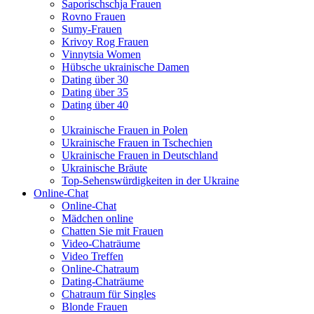
Saporischschja Frauen
Rovno Frauen
Sumy-Frauen
Krivoy Rog Frauen
Vinnytsia Women
Hübsche ukrainische Damen
Dating über 30
Dating über 35
Dating über 40
Ukrainische Frauen in Polen
Ukrainische Frauen in Tschechien
Ukrainische Frauen in Deutschland
Ukrainische Bräute
Top-Sehenswürdigkeiten in der Ukraine
Online-Chat
Online-Chat
Mädchen online
Chatten Sie mit Frauen
Video-Chaträume
Video Treffen
Online-Chatraum
Dating-Chaträume
Chatraum für Singles
Blonde Frauen