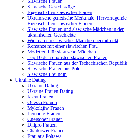
Slawische Frauen
Slawische Gesichtszüge
Eigenschaften slawischer Frauen
Ukrainische genetische Merkmale. Hervorragende
Eigenschaften slawischer Frauen
Slawische Frauen und slawische Mädchen in der
ukrainischen Geschichte
Wie man ein slawisches Mädchen beeindruckt
Romanze mit einer slawischen Frau
Modetrend für slawische Mädchen
Top 10 der schönsten slawischen Frauen
Slawische Frauen aus der Tschechischen Republik
Slawische Frauen aus Polen
Slawische Freundin
Ukraine Dating
Ukraine Dating
Ukraine Frauen Dating
Kiew Frauen
Odessa Frauen
Mykolajiw Frauen
Lemberg Frauen
Chersoner Frauen
Dnipro Frauen
Charkower Frauen
Frau aus Poltawa