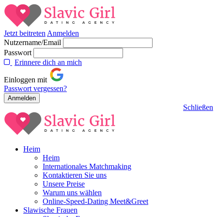
Jetzt beitreten
Anmelden
Nutzername/Email
Passwort
Erinnere dich an mich
Einloggen mit
Passwort vergessen?
Schließen
Heim
Heim
Internationales Matchmaking
Kontaktieren Sie uns
Unsere Preise
Warum uns wählen
Online-Speed-Dating Meet&Greet
Slawische Frauen