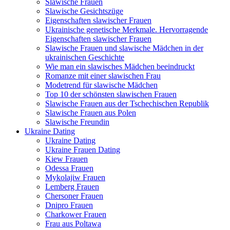
Slawische Frauen
Slawische Gesichtszüge
Eigenschaften slawischer Frauen
Ukrainische genetische Merkmale. Hervorragende
Eigenschaften slawischer Frauen
Slawische Frauen und slawische Mädchen in der
ukrainischen Geschichte
Wie man ein slawisches Mädchen beeindruckt
Romanze mit einer slawischen Frau
Modetrend für slawische Mädchen
Top 10 der schönsten slawischen Frauen
Slawische Frauen aus der Tschechischen Republik
Slawische Frauen aus Polen
Slawische Freundin
Ukraine Dating
Ukraine Dating
Ukraine Frauen Dating
Kiew Frauen
Odessa Frauen
Mykolajiw Frauen
Lemberg Frauen
Chersoner Frauen
Dnipro Frauen
Charkower Frauen
Frau aus Poltawa