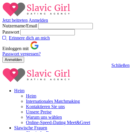
Jetzt beitreten
Anmelden
Nutzername/Email
Passwort
Erinnere dich an mich
Einloggen mit
Passwort vergessen?
Schließen
Heim
Heim
Internationales Matchmaking
Kontaktieren Sie uns
Unsere Preise
Warum uns wählen
Online-Speed-Dating Meet&Greet
Slawische Frauen