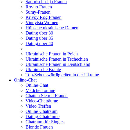
Saporischschja Frauen
Rovno Frauen
Sumy-Frauen
Krivoy Rog Frauen
Vinnytsia Women
Hübsche ukrainische Damen
Dating über 30
Dating über 35
Dating über 40
Ukrainische Frauen in Polen
Ukrainische Frauen in Tschechien
Ukrainische Frauen in Deutschland
Ukrainische Bräute
Top-Sehenswürdigkeiten in der Ukraine
Online-Chat
Online-Chat
Mädchen online
Chatten Sie mit Frauen
Video-Chaträume
Video Treffen
Online-Chatraum
Dating-Chaträume
Chatraum für Singles
Blonde Frauen