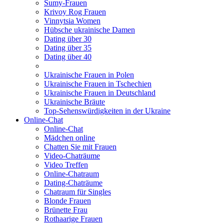
Sumy-Frauen
Krivoy Rog Frauen
Vinnytsia Women
Hübsche ukrainische Damen
Dating über 30
Dating über 35
Dating über 40
Ukrainische Frauen in Polen
Ukrainische Frauen in Tschechien
Ukrainische Frauen in Deutschland
Ukrainische Bräute
Top-Sehenswürdigkeiten in der Ukraine
Online-Chat
Online-Chat
Mädchen online
Chatten Sie mit Frauen
Video-Chaträume
Video Treffen
Online-Chatraum
Dating-Chaträume
Chatraum für Singles
Blonde Frauen
Brünette Frau
Rothaarige Frauen