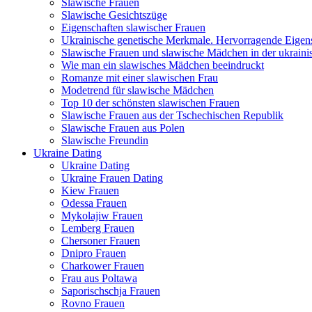
Slawische Frauen
Slawische Gesichtszüge
Eigenschaften slawischer Frauen
Ukrainische genetische Merkmale. Hervorragende Eigens
Slawische Frauen und slawische Mädchen in der ukraini
Wie man ein slawisches Mädchen beeindruckt
Romanze mit einer slawischen Frau
Modetrend für slawische Mädchen
Top 10 der schönsten slawischen Frauen
Slawische Frauen aus der Tschechischen Republik
Slawische Frauen aus Polen
Slawische Freundin
Ukraine Dating
Ukraine Dating
Ukraine Frauen Dating
Kiew Frauen
Odessa Frauen
Mykolajiw Frauen
Lemberg Frauen
Chersoner Frauen
Dnipro Frauen
Charkower Frauen
Frau aus Poltawa
Saporischschja Frauen
Rovno Frauen