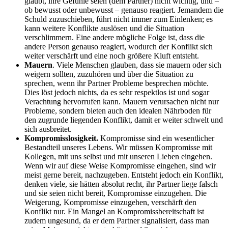
glaubt, ihre Gefühle seien (dem Partner) nicht wichtig, und –
ob bewusst oder unbewusst – genauso reagiert. Jemandem die
Schuld zuzuschieben, führt nicht immer zum Einlenken; es
kann weitere Konflikte auslösen und die Situation
verschlimmern. Eine andere mögliche Folge ist, dass die
andere Person genauso reagiert, wodurch der Konflikt sich
weiter verschärft und eine noch größere Kluft entsteht.
Mauern
. Viele Menschen glauben, dass sie mauern oder sich
weigern sollten, zuzuhören und über die Situation zu
sprechen, wenn ihr Partner Probleme besprechen möchte.
Dies löst jedoch nichts, da es sehr respektlos ist und sogar
Verachtung hervorrufen kann. Mauern verursachen nicht nur
Probleme, sondern bieten auch den idealen Nährboden für
den zugrunde liegenden Konflikt, damit er weiter schwelt und
sich ausbreitet.
Kompromisslosigkeit.
Kompromisse sind ein wesentlicher
Bestandteil unseres Lebens. Wir müssen Kompromisse mit
Kollegen, mit uns selbst und mit unseren Lieben eingehen.
Wenn wir auf diese Weise Kompromisse eingehen, sind wir
meist gerne bereit, nachzugeben. Entsteht jedoch ein Konflikt,
denken viele, sie hätten absolut recht, ihr Partner liege falsch
und sie seien nicht bereit, Kompromisse einzugehen. Die
Weigerung, Kompromisse einzugehen, verschärft den
Konflikt nur. Ein Mangel an Kompromissbereitschaft ist
zudem ungesund, da er dem Partner signalisiert, dass man