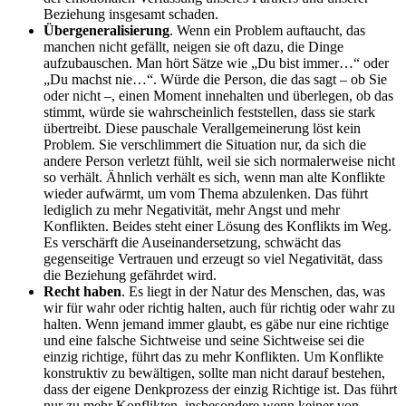
Beziehung insgesamt schaden.
Übergeneralisierung
. Wenn ein Problem auftaucht, das
manchen nicht gefällt, neigen sie oft dazu, die Dinge
aufzubauschen. Man hört Sätze wie „Du bist immer…“ oder
„Du machst nie…“. Würde die Person, die das sagt – ob Sie
oder nicht –, einen Moment innehalten und überlegen, ob das
stimmt, würde sie wahrscheinlich feststellen, dass sie stark
übertreibt. Diese pauschale Verallgemeinerung löst kein
Problem. Sie verschlimmert die Situation nur, da sich die
andere Person verletzt fühlt, weil sie sich normalerweise nicht
so verhält. Ähnlich verhält es sich, wenn man alte Konflikte
wieder aufwärmt, um vom Thema abzulenken. Das führt
lediglich zu mehr Negativität, mehr Angst und mehr
Konflikten. Beides steht einer Lösung des Konflikts im Weg.
Es verschärft die Auseinandersetzung, schwächt das
gegenseitige Vertrauen und erzeugt so viel Negativität, dass
die Beziehung gefährdet wird.
Recht haben
. Es liegt in der Natur des Menschen, das, was
wir für wahr oder richtig halten, auch für richtig oder wahr zu
halten. Wenn jemand immer glaubt, es gäbe nur eine richtige
und eine falsche Sichtweise und seine Sichtweise sei die
einzig richtige, führt das zu mehr Konflikten. Um Konflikte
konstruktiv zu bewältigen, sollte man nicht darauf bestehen,
dass der eigene Denkprozess der einzig Richtige ist. Das führt
nur zu mehr Konflikten, insbesondere wenn keiner von