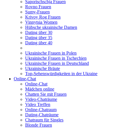
Saporischschja Frauen
Rovno Frauen
Sumy-Frauen
Krivoy Rog Frauen
Vinnytsia Women
Hübsche ukrainische Damen
Dating über 30
Dating über 35
Dating über 40
Ukrainische Frauen in Polen
Ukrainische Frauen in Tschechien
Ukrainische Frauen in Deutschland
Ukrainische Bräute
Top-Sehenswürdigkeiten in der Ukraine
Online-Chat
Online-Chat
Mädchen online
Chatten Sie mit Frauen
Video-Chaträume
Video Treffen
Online-Chatraum
Dating-Chaträume
Chatraum für Singles
Blonde Frauen