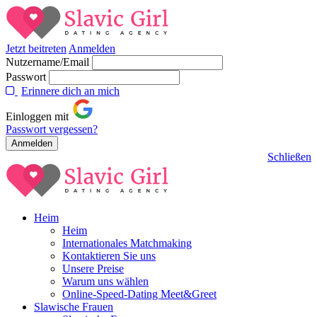
Jetzt beitreten
Anmelden
Nutzername/Email
Passwort
Erinnere dich an mich
Einloggen mit
Passwort vergessen?
Schließen
Heim
Heim
Internationales Matchmaking
Kontaktieren Sie uns
Unsere Preise
Warum uns wählen
Online-Speed-Dating Meet&Greet
Slawische Frauen