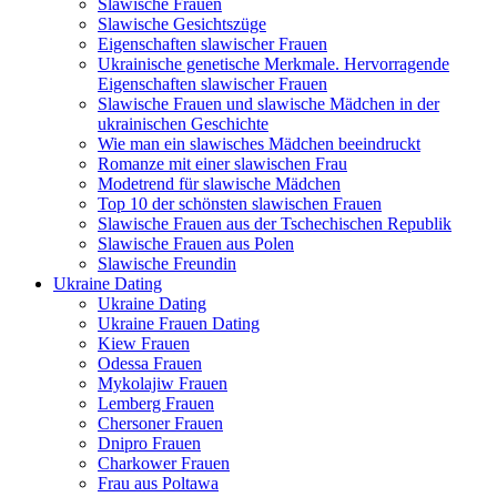
Slawische Frauen
Slawische Gesichtszüge
Eigenschaften slawischer Frauen
Ukrainische genetische Merkmale. Hervorragende
Eigenschaften slawischer Frauen
Slawische Frauen und slawische Mädchen in der
ukrainischen Geschichte
Wie man ein slawisches Mädchen beeindruckt
Romanze mit einer slawischen Frau
Modetrend für slawische Mädchen
Top 10 der schönsten slawischen Frauen
Slawische Frauen aus der Tschechischen Republik
Slawische Frauen aus Polen
Slawische Freundin
Ukraine Dating
Ukraine Dating
Ukraine Frauen Dating
Kiew Frauen
Odessa Frauen
Mykolajiw Frauen
Lemberg Frauen
Chersoner Frauen
Dnipro Frauen
Charkower Frauen
Frau aus Poltawa