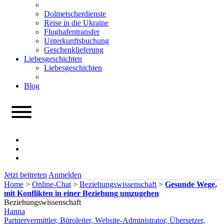
Dolmetscherdienste
Reise in die Ukraine
Flughafentransfer
Unterkunftsbuchung
Geschenklieferung
Liebesgeschichten
Liebesgeschichten
Blog
Jetzt beitreten
Anmelden
Home
>
Online-Chat
>
Beziehungswissenschaft
>
Gesunde Wege,
mit Konflikten in einer Beziehung umzugehen
Beziehungswissenschaft
Hanna
Partnervermittler, Büroleiter, Website-Administrator, Übersetzer,