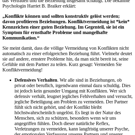
das Vertrauen und die Beziehung insgesamt schädigt. Die bekannte
Psychologin Harriet B. Braiker erklärt:
„Konflikte können und sollten konstruktiv gelöst werden;
davon profitieren Beziehungen. Konfliktvermeidung ist *kein*
Kennzeichen einer guten Beziehung. Im Gegenteil, sie ist ein
Symptom für ernsthafte Probleme und mangelhafte
Kommunikation.“
Sie meint damit, dass die völlige Vermeidung von Konflikten nicht
automatisch zu einer erfolgreichen Beziehung führt. Vielmehr deutet
sie auf andere, ernstere Probleme hin, da man nicht bereit ist, seine
Gefühle mit dem Partner zu teilen. Kurz gesagt: Vermeiden Sie
Konfliktvermeidung!
Defensives Verhalten
. Wir alle sind in Beziehungen, ob
privat oder beruflich, irgendwann einmal dazu schuldig. Dies
ist jedoch kein gesunder Umgang mit Konflikten. Wer sich
defensiv verhält, leugnet jegliches Fehlverhalten und versucht,
jegliche Beteiligung am Problem zu vermeiden. Der Partner
fühlt sich nicht gehört, und der Konflikt bleibt
höchstwahrscheinlich ungelöst. Es liegt in der Natur des
Menschen, sich zu schützen, besonders wenn wir uns
angegriffen fühlen. Doch dieser natürliche Reflex,
Verletzungen zu vermeiden, kann langfristig unserer Psyche,
der emotionalen Verfassung unseres Partners und unserer